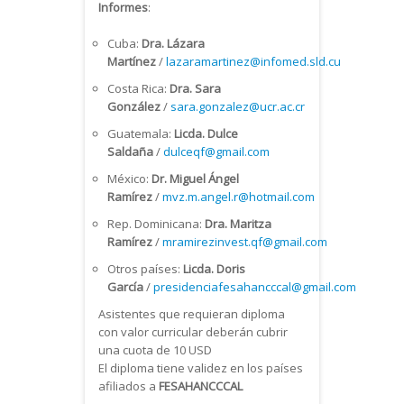
Informes
:
Cuba:
Dra. Lázara
Martínez
/
lazaramartinez@infomed.sld.cu
Costa Rica:
Dra. Sara
González
/
sara.gonzalez@ucr.ac.cr
Guatemala:
Licda. Dulce
Saldaña
/
dulceqf@gmail.com
México:
Dr. Miguel Ángel
Ramírez
/
mvz.m.angel.r@hotmail.com
Rep. Dominicana:
Dra. Maritza
Ramírez
/
mramirezinvest.qf@gmail.com
Otros países:
Licda. Doris
García
/
presidenciafesahancccal@gmail.com
Asistentes que requieran diploma
con valor curricular deberán cubrir
una cuota de 10 USD
El diploma tiene validez en los países
afiliados a
FESAHANCCCAL