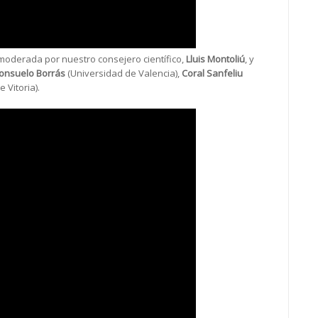
 moderada por nuestro consejero científico,
Lluis Montoliú
, y
onsuelo Borrás
(Universidad de Valencia),
Coral Sanfeliu
 Vitoria).