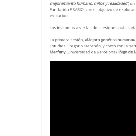
mejoramiento humano: mitos y realidades"
, un
Fundación FISABIO, con el objetivo de explorar
evolución.
Los invitamos a ver las dos sesiones publicad
La primera sesión,
«Mejora genética humana»
Estudios Gregorio Marañón, y contó con la par
Marfany
(Universidad de Barcelona),
Íñigo de 