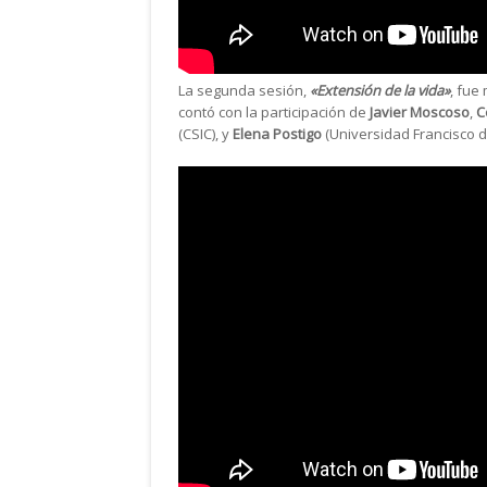
La segunda sesión,
«Extensión de la vida»
, fue
contó con la participación de
Javier Moscoso
,
C
(CSIC), y
Elena Postigo
(Universidad Francisco de