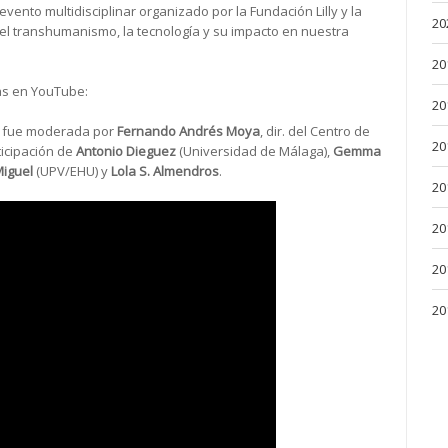
 evento multidisciplinar organizado por la Fundación Lilly y la
20
 el transhumanismo, la tecnología y su impacto en nuestra
20
as en YouTube:
20
, fue moderada por
Fernando Andrés Moya
, dir. del Centro de
20
ticipación de
Antonio Dieguez
(Universidad de Málaga),
Gemma
Miguel
(UPV/EHU) y
Lola S. Almendros
.
20
20
20
20