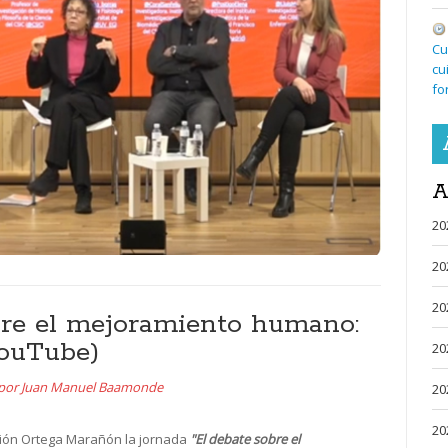
Cu
cu
fo
A
20
20
20
bre el mejoramiento humano:
YouTube)
20
por
Juan Manuel Baamonde
20
20
ación Ortega Marañón la jornada
"El debate sobre el