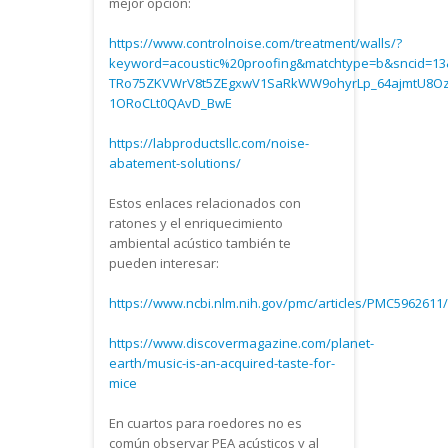
mejor opción:
https://www.controlnoise.com/treatment/walls/?
keyword=acoustic%20proofing&matchtype=b&sncid=1
TRo75ZKVWrV8t5ZEgxwV1SaRkWW9ohyrLp_64ajmtU8O
1ORoCLt0QAvD_BwE
https://labproductsllc.com/noise-
abatement-solutions/
Estos enlaces relacionados con
ratones y el enriquecimiento
ambiental acústico también te
pueden interesar:
https://www.ncbi.nlm.nih.gov/pmc/articles/PMC5962611/
https://www.discovermagazine.com/planet-
earth/music-is-an-acquired-taste-for-
mice
En cuartos para roedores no es
común observar PEA acústicos y al