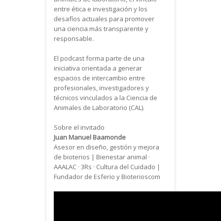
entre ética e investigación y los
desafíos actuales para promover
una ciencia más transparente y
responsable.
El podcast forma parte de una
iniciativa orientada a generar
espacios de intercambio entre
profesionales, investigadores y
técnicos vinculados a la Ciencia de
Animales de Laboratorio (CAL).
Sobre el invitado
Juan Manuel Baamonde
Asesor en diseño, gestión y mejora
de bioterios | Bienestar animal ·
AAALAC · 3Rs · Cultura del Cuidado |
Fundador de Esferio y Bioterioscom