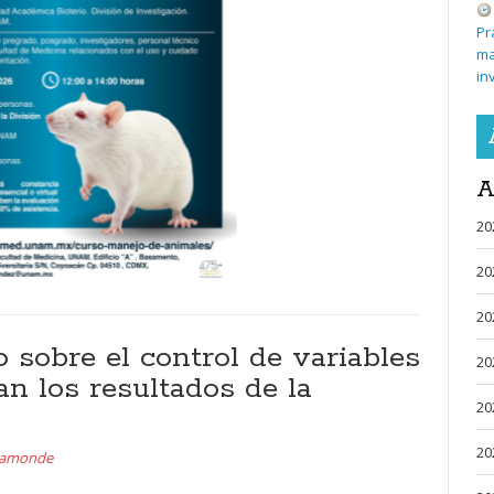
Pr
ma
in
A
20
20
20
sobre el control de variables
20
n los resultados de la
20
20
aamonde