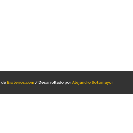
a de
Bioterios.com
/ Desarrollado por
Alejandro Sotomayor