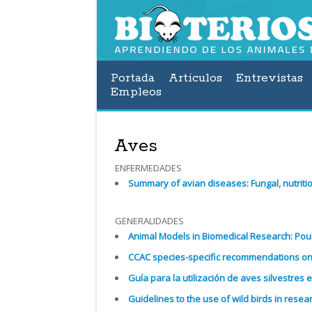
Portada
Artículos
Entrevistas
Empleos
Aves
ENFERMEDADES
Summary of avian diseases: Fungal, nutriti
GENERALIDADES
Animal Models in Biomedical Research: Poul
CCAC
species-specific recommendations on:
Guía para la utilización de aves silvestres 
Guidelines to the use of wild birds in resea