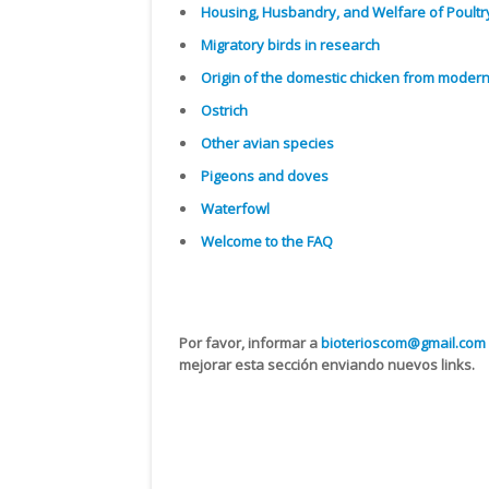
Housing, Husbandry, and Welfare of Poultr
Migratory birds in research
Origin of the domestic chicken from moder
Ostrich
Other avian species
Pigeons and doves
Waterfowl
Welcome to the
FAQ
Por favor, informar a
bioterioscom@gmail.com
mejorar esta sección enviando nuevos links.