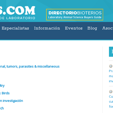
Especialistas
Información
Eventos
Blog
Asoc
onal, tumors, parasites & miscellaneous
Pr
ma
in
try
 Birds
Cu
en investigación
cu
fo
rch