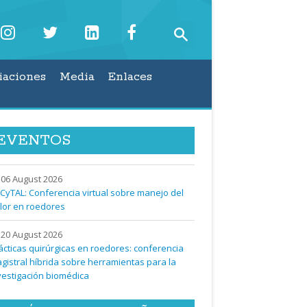
iaciones
Media
Enlaces
EVENTOS
06 August 2026
CyTAL: Conferencia virtual sobre manejo del
lor en roedores
20 August 2026
ácticas quirúrgicas en roedores: conferencia
gistral híbrida sobre herramientas para la
vestigación biomédica