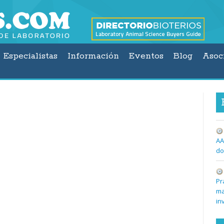
Especialistas
Información
Eventos
Blog
Asoc
AA
do
Pr
ma
in