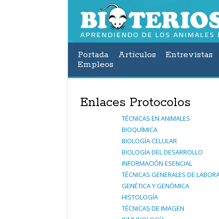
Portada
Artículos
Entrevistas
Empleos
Enlaces Protocolos
TÉ
CNICAS
EN
ANIMALES
BIOQU
Í
MICA
BIOLOG
ÍA
CELULAR
BIOLOG
ÍA
DEL
DESARROLLO
INFORMACI
ÓN
ESENCIAL
TÉ
CNICAS
GENERALES
DE
LABOR
GEN
É
TICA
Y
GEN
Ó
MICA
HISTOLOG
ÍA
TÉ
CNICAS
DE
IMAGEN