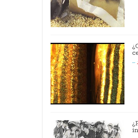
¿
c
¿
i