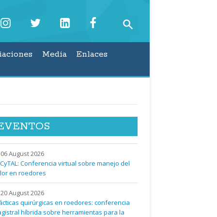
iaciones
Media
Enlaces
EVENTOS
06 August 2026
CyTAL: Conferencia virtual sobre manejo del
lor en roedores
20 August 2026
ácticas quirúrgicas en roedores: conferencia
gistral híbrida sobre herramientas para la