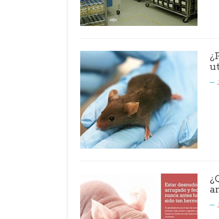
¿
u
¿
a