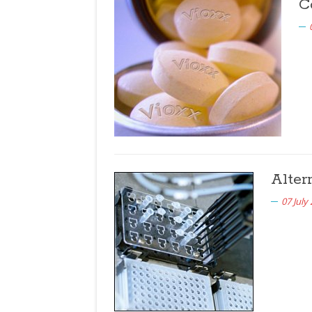
C
Alter
07 July