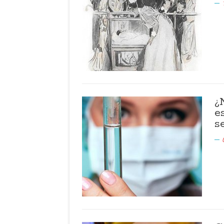
¿
e
s