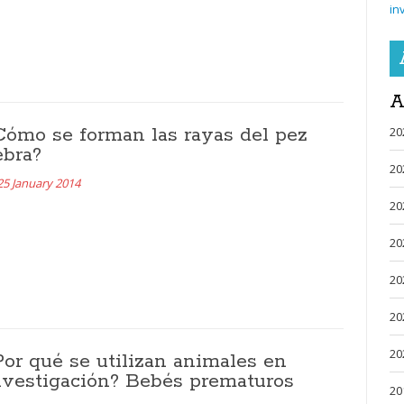
in
A
Cómo se forman las rayas del pez
20
ebra?
20
25 January 2014
20
20
20
20
20
Por qué se utilizan animales en
nvestigación? Bebés prematuros
20