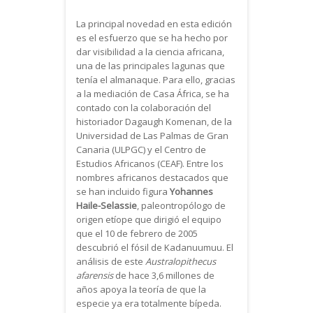
La principal novedad en esta edición
es el esfuerzo que se ha hecho por
dar visibilidad a la ciencia africana,
una de las principales lagunas que
tenía el almanaque. Para ello, gracias
a la mediación de Casa África, se ha
contado con la colaboración del
historiador Dagaugh Komenan, de la
Universidad de Las Palmas de Gran
Canaria (ULPGC) y el Centro de
Estudios Africanos (CEAF). Entre los
nombres africanos destacados que
se han incluido figura
Yohannes
Haile-Selassie
, paleontropólogo de
origen etíope que dirigió el equipo
que el 10 de febrero de 2005
descubrió el fósil de Kadanuumuu. El
análisis de este
Australopithecus
afarensis
de hace 3,6 millones de
años apoya la teoría de que la
especie ya era totalmente bípeda.