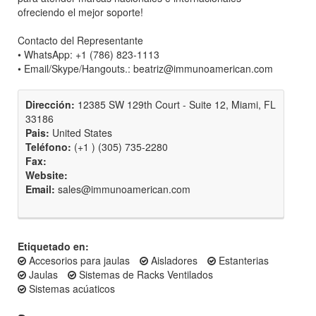
ofreciendo el mejor soporte!
Contacto del Representante
• WhatsApp: +1 (786) 823-1113
• Email/Skype/Hangouts.:
beatriz@immunoamerican.com
Dirección:
12385 SW 129th Court - Suite 12, Miami, FL
33186
Pais:
United States
Teléfono:
(+1 ) (305) 735-2280
Fax:
Website:
Email:
sales@immunoamerican.com
Etiquetado en:
Accesorios para jaulas
Aisladores
Estanterias
Jaulas
Sistemas de Racks Ventilados
Sistemas acúaticos