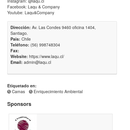
Instagram: @
laqu.cl
Facebook: Laqu & Company
Youtube: Laqu&Company
Dirección:
Av. Las Condes 9460 oficina 1404,
Santiago.
Pais:
Chile
Teléfono:
(56) 998748304
Fax:
Website:
https://www.laqu.cl/
Email:
admin@laqu.cl
Etiquetado en:
Camas
Enriquecimiento Ambiental
Sponsors